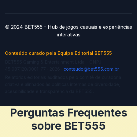
© 2024 BET555 - Hub de jogos casuais e experiências
interativas
Conteúdo curado pela Equipe Editorial BET555
BET555 Gaming & Entertainment Ltda. · CNPJ
45.987.120/0001-77 · 2026 ·
conteudo@bet555.com.br
Relatórios editoriais auditados pelo comitê de curadoria
criativa e alinhados às políticas internas de diversidade,
acessibilidade e transparência da BET555.
Perguntas Frequentes
sobre BET555