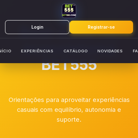
Bem-estar no
Login
Registrar-se
ecossistema
NÍCIO
EXPERIÊNCIAS
CATÁLOGO
NOVIDADES
F
BET555
Orientações para aproveitar experiências
casuais com equilíbrio, autonomia e
suporte.