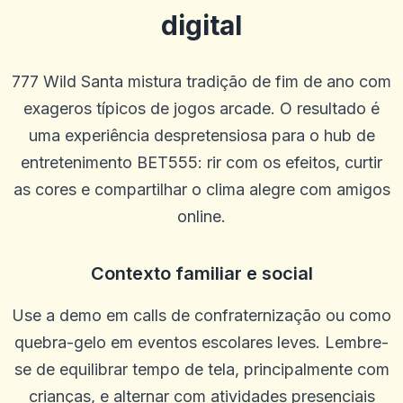
digital
Denzel Smith
D
2025-10-22 03:17:19
Equipe de suporte útil. Bônus decentes. A IU ao vivo e geral é um
777 Wild Santa mistura tradição de fim de ano com
pouco ruim e eles poderiam oferecer mais linhas e opções de
acumulação.
exageros típicos de jogos arcade. O resultado é
0
0
uma experiência despretensiosa para o hub de
Casey Ford
entretenimento BET555: rir com os efeitos, curtir
C
2025-10-15 07:14:12
Meu gerente de conta, Graham, foi ótimo e me trouxe de volta ao
as cores e compartilhar o clima alegre com amigos
jogo.
online.
0
0
Caztro Comptoon
C
Contexto familiar e social
2025-10-03 11:10:46
Bom lugar honesto muitos giros grátis eles te pegaram
Use a demo em calls de confraternização ou como
0
0
quebra-gelo em eventos escolares leves. Lembre-
Ostha Meo
O
2025-10-01 07:09:58
se de equilibrar tempo de tela, principalmente com
Bom site!
crianças, e alternar com atividades presenciais
0
0