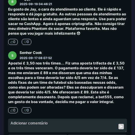
B
2025-09-19 04:46:21
Eu gosto de Jay, o cara do atendimento ao cliente. Ele é rápido e
responde e dá jogo gratuito. As outras pessoas de atendimento ao
cliente são lentas e ainda aguardam uma resposta. Use para poder
sacar no CashApp. Agora é apenas criptografia. Não consigo tirar
meu dinheiro Phantom de sacar. Plataforma favorita. Mas não
pense que vou jogar mais infelizmente 😞
0
0
Senhor Cook
S
2025-09-17 08:07:52
Apostei £ 3,50 nos três times... Fiz uma aposta trifecta de £ 3,50
e os três times venceram. O pagamento deveria ter sido de £ 137,
mas me enviaram £ 89 e me disseram que uma das minhas
escolhas para o time deveria ter sido 4/5 em vez de 7/4. Se as
odds fixas de um time de futebol são baseadas nessas odds,
como elas podem ser alteradas? Eles se desculparam e disseram
que deveria ter sido 4/5. Me ofereceram £ 89. Este site é
completamente desonesto. Depois que reclamei, a bet555, como
um gesto de boa vontade, decidiu me pagar o valor integral.
0
0