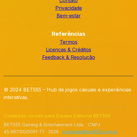
Contato
Privacidade
Bem-estar
Referências
Termos
Licenças & Créditos
Feedback & Resolução
© 2024 BET555 – Hub de jogos casuais e experiências
interativas.
Conteúdo curado pela Equipe Editorial BET555
BET555 Gaming & Entertainment Ltda. · CNPJ
45.987.120/0001-77 · 2026 ·
conteudo@bet555.com.br