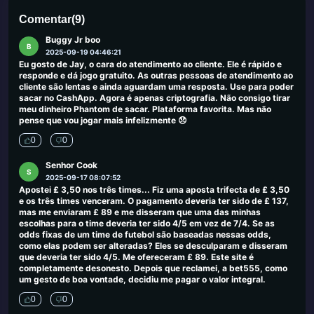
0
0
Comentar
(
9
)
Buggy Jr boo
B
2025-09-19 04:46:21
Eu gosto de Jay, o cara do atendimento ao cliente. Ele é rápido e
responde e dá jogo gratuito. As outras pessoas de atendimento ao
cliente são lentas e ainda aguardam uma resposta. Use para poder
sacar no CashApp. Agora é apenas criptografia. Não consigo tirar
meu dinheiro Phantom de sacar. Plataforma favorita. Mas não
pense que vou jogar mais infelizmente 😞
0
0
Senhor Cook
S
2025-09-17 08:07:52
Apostei £ 3,50 nos três times... Fiz uma aposta trifecta de £ 3,50
e os três times venceram. O pagamento deveria ter sido de £ 137,
mas me enviaram £ 89 e me disseram que uma das minhas
escolhas para o time deveria ter sido 4/5 em vez de 7/4. Se as
odds fixas de um time de futebol são baseadas nessas odds,
como elas podem ser alteradas? Eles se desculparam e disseram
que deveria ter sido 4/5. Me ofereceram £ 89. Este site é
completamente desonesto. Depois que reclamei, a bet555, como
um gesto de boa vontade, decidiu me pagar o valor integral.
0
0