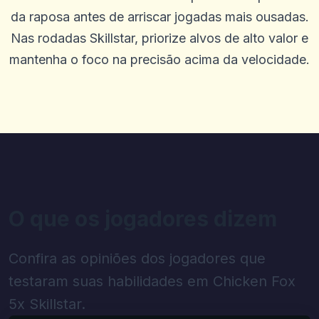
O
2025-10-01 07:09:58
da raposa antes de arriscar jogadas mais ousadas.
Bom site!
Nas rodadas Skillstar, priorize alvos de alto valor e
0
0
mantenha o foco na precisão acima da velocidade.
Ella
E
2025-09-29 00:46:41
Classificações úteis e resumos de bônus, mas algumas revisões
parecem genéricas e perdem os prós/contras reais. Adicione
T&CS mais claro ao lado de cada oferta e atualize as datas de
maneira mais visível. Site decente que pode ser ótimo com
detalhes mais apertados.
0
0
Piotr Szwajkowski
P
2025-09-25 03:45:19
Bom, porque não há pagamentos e pagamentos são úteis, isso
O que os jogadores dizem
acontece em momentos difíceis de fraqueza e tira a cabeça e se
afasta dos problemas cotidianos e John tornará seu tempo livre
mais agradável
Confira as opiniões dos jogadores que
0
0
testaram suas habilidades em Chicken Fox
Dear World
D
5x Skillstar.
2025-09-23 03:26:51
Retirado recebido, mas depois de US $ 80 ganhando muito lento