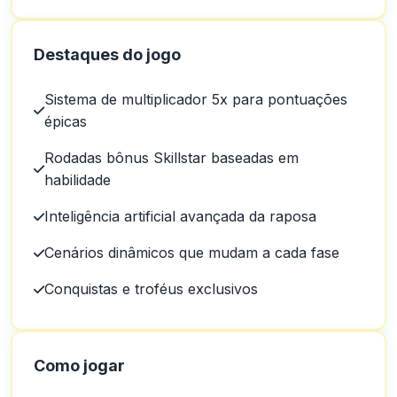
Destaques do jogo
Sistema de multiplicador 5x para pontuações
épicas
Rodadas bônus Skillstar baseadas em
habilidade
Inteligência artificial avançada da raposa
Cenários dinâmicos que mudam a cada fase
Conquistas e troféus exclusivos
Como jogar