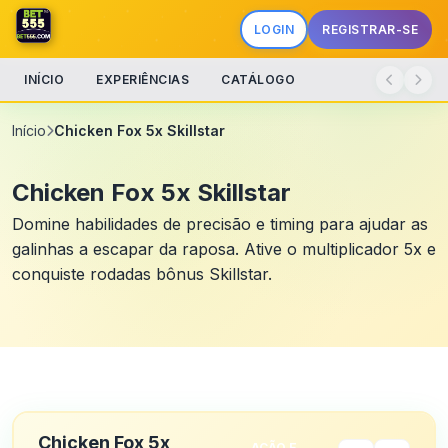
LOGIN
REGISTRAR-SE
INÍCIO
EXPERIÊNCIAS
CATÁLOGO
Início
Chicken Fox 5x Skillstar
Chicken Fox 5x Skillstar
Domine habilidades de precisão e timing para ajudar as
galinhas a escapar da raposa. Ative o multiplicador 5x e
conquiste rodadas bônus Skillstar.
Chicken Fox 5x
AÇÃO E