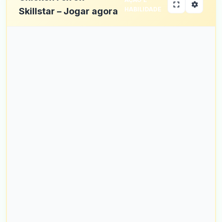
HABILIDADE
Skillstar – Jogar agora