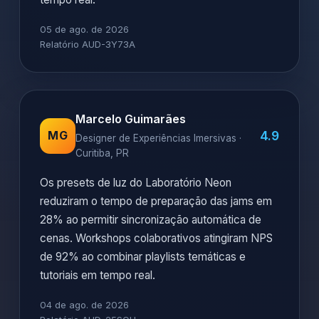
05 de ago. de 2026
Relatório AUD-3Y73A
Marcelo Guimarães
4.9
MG
Designer de Experiências Imersivas ·
Curitiba, PR
Os presets de luz do Laboratório Neon
reduziram o tempo de preparação das jams em
28% ao permitir sincronização automática de
cenas. Workshops colaborativos atingiram NPS
de 92% ao combinar playlists temáticas e
tutoriais em tempo real.
04 de ago. de 2026