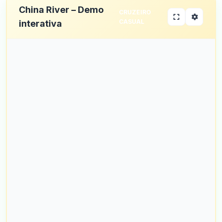
China River – Demo
CRUZEIRO
CASUAL
interativa