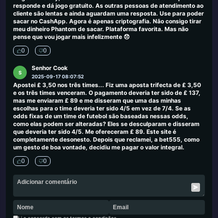
responde e dá jogo gratuito. As outras pessoas de atendimento ao
cliente são lentas e ainda aguardam uma resposta. Use para poder
sacar no CashApp. Agora é apenas criptografia. Não consigo tirar
meu dinheiro Phantom de sacar. Plataforma favorita. Mas não
pense que vou jogar mais infelizmente 😞
0
0
Senhor Cook
S
2025-09-17 08:07:52
Apostei £ 3,50 nos três times... Fiz uma aposta trifecta de £ 3,50
e os três times venceram. O pagamento deveria ter sido de £ 137,
mas me enviaram £ 89 e me disseram que uma das minhas
escolhas para o time deveria ter sido 4/5 em vez de 7/4. Se as
odds fixas de um time de futebol são baseadas nessas odds,
como elas podem ser alteradas? Eles se desculparam e disseram
que deveria ter sido 4/5. Me ofereceram £ 89. Este site é
completamente desonesto. Depois que reclamei, a bet555, como
um gesto de boa vontade, decidiu me pagar o valor integral.
0
0