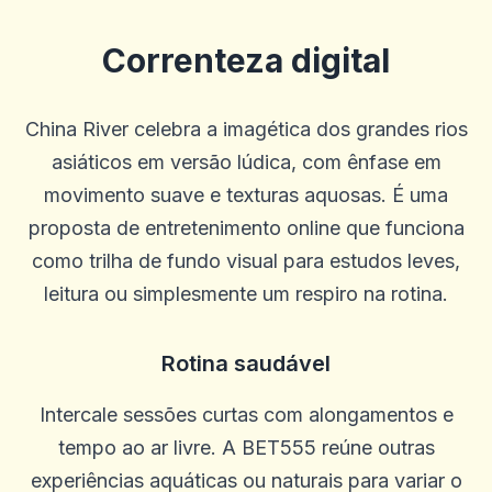
Denzel Smith
D
2025-10-22 03:17:19
Equipe de suporte útil. Bônus decentes. A IU ao vivo e geral é um
Correnteza digital
pouco ruim e eles poderiam oferecer mais linhas e opções de
acumulação.
0
0
China River celebra a imagética dos grandes rios
Casey Ford
asiáticos em versão lúdica, com ênfase em
C
2025-10-15 07:14:12
Meu gerente de conta, Graham, foi ótimo e me trouxe de volta ao
movimento suave e texturas aquosas. É uma
jogo.
proposta de entretenimento online que funciona
0
0
como trilha de fundo visual para estudos leves,
Caztro Comptoon
C
leitura ou simplesmente um respiro na rotina.
2025-10-03 11:10:46
Bom lugar honesto muitos giros grátis eles te pegaram
0
0
Rotina saudável
Ostha Meo
O
2025-10-01 07:09:58
Intercale sessões curtas com alongamentos e
Bom site!
tempo ao ar livre. A BET555 reúne outras
0
0
experiências aquáticas ou naturais para variar o
Ella