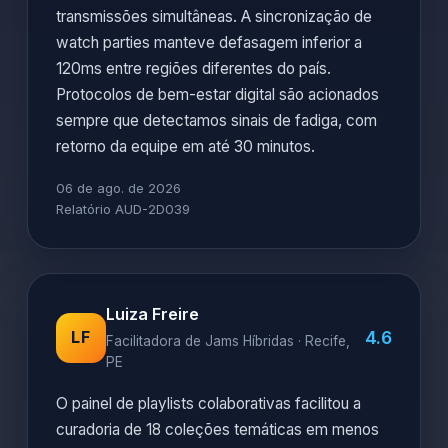
transmissões simultâneas. A sincronização de
watch parties manteve defasagem inferior a
120ms entre regiões diferentes do país.
Protocolos de bem-estar digital são acionados
sempre que detectamos sinais de fadiga, com
retorno da equipe em até 30 minutos.
06 de ago. de 2026
Relatório AUD-2D039
Luiza Freire
4.6
LF
Facilitadora de Jams Híbridas · Recife,
PE
O painel de playlists colaborativas facilitou a
curadoria de 18 coleções temáticas em menos