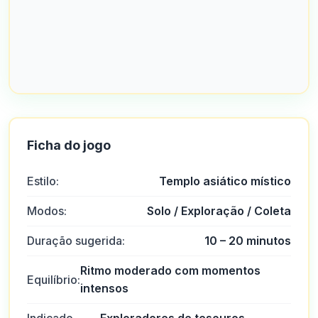
Ficha do jogo
Estilo:
Templo asiático místico
Modos:
Solo / Exploração / Coleta
Duração sugerida:
10 – 20 minutos
Ritmo moderado com momentos
Equilíbrio:
intensos