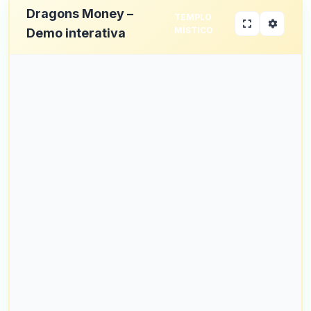
Dragons Money –
TEMPLO
MÍSTICO
Demo interativa