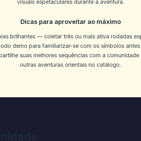
visuais espetaculares durante a aventura.
Dicas para aproveitar ao máximo
olas brilhantes — coletar três ou mais ativa rodadas e
odo demo para familiarizar-se com os símbolos antes 
artilhe suas melhores sequências com a comunidade
outras aventuras orientais no catálogo.
ois de US $ 80 ganhando muito lento
tendimento ao cliente. Ele é rápido e r
nidade