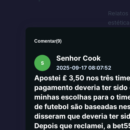
As outras pessoas de atend
para poder sacar no CashApp
Relatos
Phantom de sacar. Plataform
estétic
0
0
Comentar
(
9
)
Senhor Cook
S
2025-09-17 08:07:52
Apostei £ 3,50 nos três time
pagamento deveria ter sido
minhas escolhas para o time
de futebol são baseadas ne
disseram que deveria ter si
Depois que reclamei, a bet5