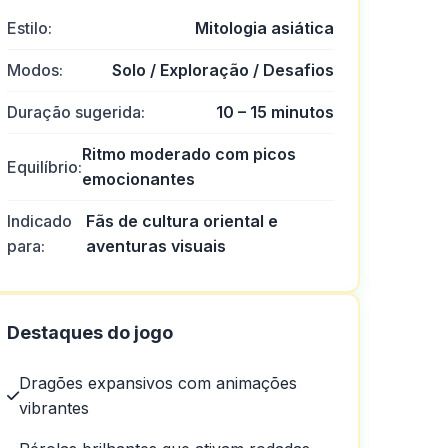
Estilo:
Mitologia asiática
Modos:
Solo / Exploração / Desafios
Duração sugerida:
10 – 15 minutos
Ritmo moderado com picos
Equilíbrio:
emocionantes
Indicado
Fãs de cultura oriental e
 pouco ruim e eles poderiam
para:
aventuras visuais
Destaques do jogo
Dragões expansivos com animações
vibrantes