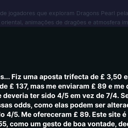
imento ao cliente são lentas e ainda 
. Agora é apenas criptografia. Não co
 de jogadores que exploram Dragons Pearl pel
a favorita. Mas não pense que vou jog
a oriental, animações de dragões e atmosfera im
s... Fiz uma aposta trifecta de £ 3,50 
 de £ 137, mas me enviaram £ 89 e me
 deveria ter sido 4/5 em vez de 7/4. S
ssas odds, como elas podem ser altera
do 4/5. Me ofereceram £ 89. Este site
55, como um gesto de boa vontade, de