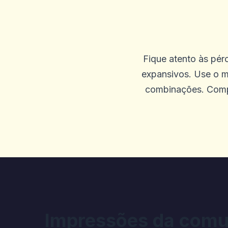
tempo livre mais agradável
0
0
Fique atento às pér
expansivos. Use o m
Dear World
combinações. Comp
D
2025-09-23 03:26:51
Retirado recebido, mas dep
0
0
Buggy Jr boo
B
2025-09-19 04:46:21
Eu gosto de Jay, o cara do a
Impressões da comu