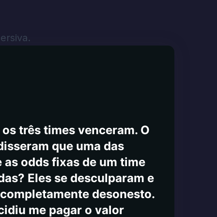
aguardam uma resposta. Use
nsigo tirar meu dinheiro
a
ar mais infelizmente 😞
ersiva.
e os três times venceram. O
 disseram que uma das
e as odds fixas de um time
das? Eles se desculparam e
 é completamente desonesto.
cidiu me pagar o valor