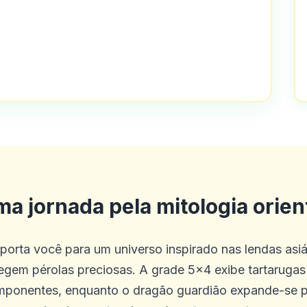
umos de bônus, mas algumas revisões 
one T&CS mais claro ao lado de cada of
decente que pode ser ótimo com detalh
a jornada pela mitologia orien
porta você para um universo inspirado nas lendas asi
egem pérolas preciosas. A grade 5×4 exibe tartarugas 
ntos e pagamentos são úteis, isso a
 imponentes, enquanto o dragão guardião expande-se 
a cabeça e se afasta dos problemas cot