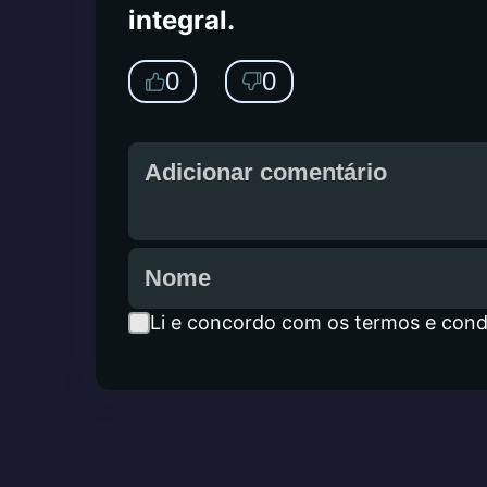
integral.
0
0
Li e concordo com os termos e cond