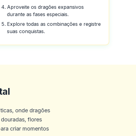
Aproveite os dragões expansivos
durante as fases especiais.
Explore todas as combinações e registre
suas conquistas.
parecem genéricas e perdem
erta e atualize as datas de
es mais apertados.
tal
áticas, onde dragões
douradas, flores
contece em momentos
para criar momentos
idianos e John tornará seu