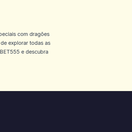
speciais com dragões
de explorar todas as
 BET555 e descubra
esponde e dá jogo gratuito.