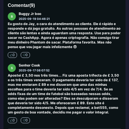
0
0
Comentar
(
9
)
Buggy Jr boo
B
2025-09-19 04:46:21
Eu gosto de Jay, o cara do atendimento ao cliente. Ele é rápido e
responde e dá jogo gratuito. As outras pessoas de atendimento ao
cliente são lentas e ainda aguardam uma resposta. Use para poder
sacar no CashApp. Agora é apenas criptografia. Não consigo tirar
meu dinheiro Phantom de sacar. Plataforma favorita. Mas não
pense que vou jogar mais infelizmente 😞
0
0
Senhor Cook
S
2025-09-17 08:07:52
Apostei £ 3,50 nos três times... Fiz uma aposta trifecta de £ 3,50
e os três times venceram. O pagamento deveria ter sido de £ 137,
mas me enviaram £ 89 e me disseram que uma das minhas
escolhas para o time deveria ter sido 4/5 em vez de 7/4. Se as
odds fixas de um time de futebol são baseadas nessas odds,
como elas podem ser alteradas? Eles se desculparam e disseram
que deveria ter sido 4/5. Me ofereceram £ 89. Este site é
completamente desonesto. Depois que reclamei, a bet555, como
um gesto de boa vontade, decidiu me pagar o valor integral.
0
0