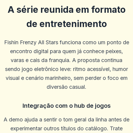
A série reunida em formato
de entretenimento
Denzel Smith
D
2025-10-22 03:17:19
Equipe de suporte útil. Bônus decentes. A IU ao vivo e geral é um
Fishin Frenzy All Stars funciona como um ponto de
pouco ruim e eles poderiam oferecer mais linhas e opções de
acumulação.
encontro digital para quem já conhece peixes,
0
0
varas e cais da franquia. A proposta continua
Casey Ford
sendo jogo eletrônico leve: ritmo acessível, humor
C
2025-10-15 07:14:12
Meu gerente de conta, Graham, foi ótimo e me trouxe de volta ao
visual e cenário marinheiro, sem perder o foco em
jogo.
diversão casual.
0
0
Caztro Comptoon
C
Integração com o hub de jogos
2025-10-03 11:10:46
Bom lugar honesto muitos giros grátis eles te pegaram
A demo ajuda a sentir o tom geral da linha antes de
0
0
experimentar outros títulos do catálogo. Trate
Ostha Meo
O