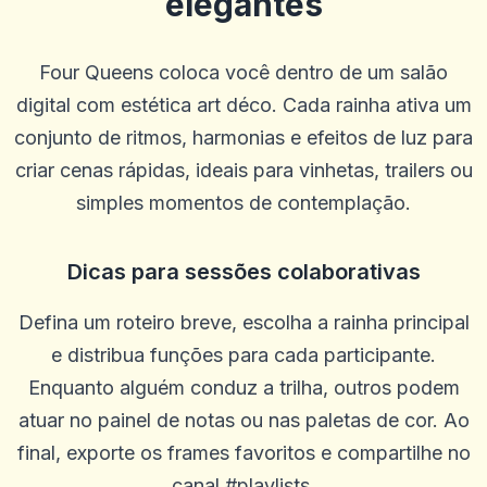
elegantes
Denzel Smith
D
2025-10-22 03:17:19
Equipe de suporte útil. Bônus decentes. A IU ao vivo e geral é um
Four Queens coloca você dentro de um salão
pouco ruim e eles poderiam oferecer mais linhas e opções de
acumulação.
digital com estética art déco. Cada rainha ativa um
0
0
conjunto de ritmos, harmonias e efeitos de luz para
Casey Ford
criar cenas rápidas, ideais para vinhetas, trailers ou
C
2025-10-15 07:14:12
Meu gerente de conta, Graham, foi ótimo e me trouxe de volta ao
simples momentos de contemplação.
jogo.
0
0
Dicas para sessões colaborativas
Caztro Comptoon
C
2025-10-03 11:10:46
Defina um roteiro breve, escolha a rainha principal
Bom lugar honesto muitos giros grátis eles te pegaram
e distribua funções para cada participante.
0
0
Enquanto alguém conduz a trilha, outros podem
Ostha Meo
O
2025-10-01 07:09:58
atuar no painel de notas ou nas paletas de cor. Ao
Bom site!
final, exporte os frames favoritos e compartilhe no
0
0
canal #playlists.