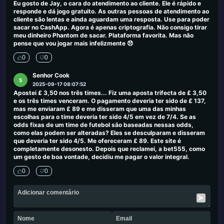
Eu gosto de Jay, o cara do atendimento ao cliente. Ele é rápido e
responde e dá jogo gratuito. As outras pessoas de atendimento ao
cliente são lentas e ainda aguardam uma resposta. Use para poder
sacar no CashApp. Agora é apenas criptografia. Não consigo tirar
meu dinheiro Phantom de sacar. Plataforma favorita. Mas não
pense que vou jogar mais infelizmente 😞
0
0
Senhor Cook
S
2025-09-17 08:07:52
Apostei £ 3,50 nos três times... Fiz uma aposta trifecta de £ 3,50
e os três times venceram. O pagamento deveria ter sido de £ 137,
mas me enviaram £ 89 e me disseram que uma das minhas
escolhas para o time deveria ter sido 4/5 em vez de 7/4. Se as
odds fixas de um time de futebol são baseadas nessas odds,
como elas podem ser alteradas? Eles se desculparam e disseram
que deveria ter sido 4/5. Me ofereceram £ 89. Este site é
completamente desonesto. Depois que reclamei, a bet555, como
um gesto de boa vontade, decidiu me pagar o valor integral.
0
0