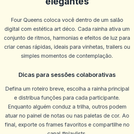
elegantes
Denzel Smith
D
2025-10-22 03:17:19
Equipe de suporte útil. Bônus decentes. A IU ao vivo e geral é um
Four Queens coloca você dentro de um salão
pouco ruim e eles poderiam oferecer mais linhas e opções de
acumulação.
digital com estética art déco. Cada rainha ativa um
0
0
conjunto de ritmos, harmonias e efeitos de luz para
Casey Ford
criar cenas rápidas, ideais para vinhetas, trailers ou
C
2025-10-15 07:14:12
Meu gerente de conta, Graham, foi ótimo e me trouxe de volta ao
simples momentos de contemplação.
jogo.
0
0
Dicas para sessões colaborativas
Caztro Comptoon
C
2025-10-03 11:10:46
Defina um roteiro breve, escolha a rainha principal
Bom lugar honesto muitos giros grátis eles te pegaram
e distribua funções para cada participante.
0
0
Enquanto alguém conduz a trilha, outros podem
Ostha Meo
O
2025-10-01 07:09:58
atuar no painel de notas ou nas paletas de cor. Ao
Bom site!
final, exporte os frames favoritos e compartilhe no
0
0
canal #playlists.