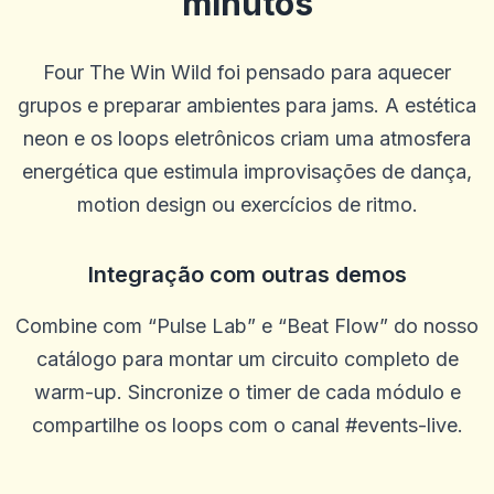
minutos
pouco ruim e eles poderiam oferecer mais linhas e opções de
acumulação.
0
0
Four The Win Wild foi pensado para aquecer
Casey Ford
grupos e preparar ambientes para jams. A estética
C
2025-10-15 07:14:12
Meu gerente de conta, Graham, foi ótimo e me trouxe de volta ao
neon e os loops eletrônicos criam uma atmosfera
jogo.
energética que estimula improvisações de dança,
0
0
motion design ou exercícios de ritmo.
Caztro Comptoon
C
2025-10-03 11:10:46
Bom lugar honesto muitos giros grátis eles te pegaram
Integração com outras demos
0
0
Combine com “Pulse Lab” e “Beat Flow” do nosso
Ostha Meo
O
2025-10-01 07:09:58
catálogo para montar um circuito completo de
Bom site!
warm-up. Sincronize o timer de cada módulo e
0
0
compartilhe os loops com o canal #events-live.
Ella
E
2025-09-29 00:46:41
Classificações úteis e resumos de bônus, mas algumas revisões