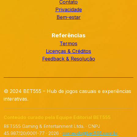
Contato
Privacidade
Bem-estar
Referências
Termos
Licenças & Créditos
Feedback & Resolução
© 2024 BET555 – Hub de jogos casuais e experiências
interativas.
Conteúdo curado pela Equipe Editorial BET555
BET555 Gaming & Entertainment Ltda. · CNPJ
45.987.120/0001-77 · 2026 ·
conteudo@bet555.com.br