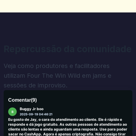
parecem genéricas e perdem os prós/contras reais. Adicione
T&CS mais claro ao lado de cada oferta e atualize as datas de
maneira mais visível. Site decente que pode ser ótimo com
detalhes mais apertados.
0
0
Piotr Szwajkowski
P
2025-09-25 03:45:19
Bom, porque não há pagamentos e pagamentos são úteis, isso
Repercussão da comunidade
acontece em momentos difíceis de fraqueza e tira a cabeça e se
afasta dos problemas cotidianos e John tornará seu tempo livre
mais agradável
Veja como produtores e facilitadores
0
0
utilizam Four The Win Wild em jams e
Dear World
D
sessões de improviso.
2025-09-23 03:26:51
Retirado recebido, mas depois de US $ 80 ganhando muito lento
0
0
Comentar
(
9
)
Buggy Jr boo
B
2025-09-19 04:46:21
Eu gosto de Jay, o cara do atendimento ao cliente. Ele é rápido e
responde e dá jogo gratuito. As outras pessoas de atendimento ao
cliente são lentas e ainda aguardam uma resposta. Use para poder
sacar no CashApp. Agora é apenas criptografia. Não consigo tirar