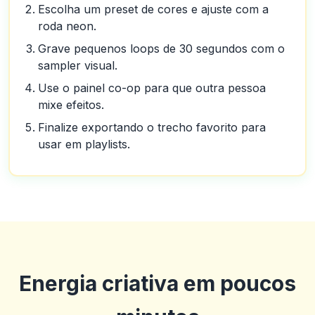
Escolha um preset de cores e ajuste com a
roda neon.
Grave pequenos loops de 30 segundos com o
sampler visual.
Use o painel co-op para que outra pessoa
mixe efeitos.
Finalize exportando o trecho favorito para
usar em playlists.
Energia criativa em poucos
Denzel Smith
D
2025-10-22 03:17:19
Equipe de suporte útil. Bônus decentes. A IU ao vivo e geral é um