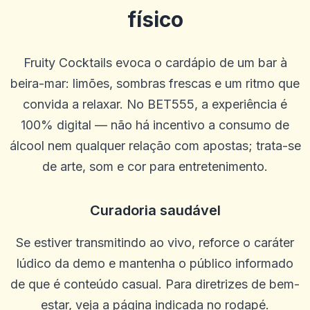
Denzel Smith
físico
D
2025-10-22 03:17:19
Equipe de suporte útil. Bônus decentes. A IU ao vivo e geral é um
pouco ruim e eles poderiam oferecer mais linhas e opções de
acumulação.
Fruity Cocktails evoca o cardápio de um bar à
0
0
beira-mar: limões, sombras frescas e um ritmo que
Casey Ford
convida a relaxar. No BET555, a experiência é
C
2025-10-15 07:14:12
Meu gerente de conta, Graham, foi ótimo e me trouxe de volta ao
100% digital — não há incentivo a consumo de
jogo.
álcool nem qualquer relação com apostas; trata-se
0
0
de arte, som e cor para entretenimento.
Caztro Comptoon
C
2025-10-03 11:10:46
Bom lugar honesto muitos giros grátis eles te pegaram
Curadoria saudável
0
0
Se estiver transmitindo ao vivo, reforce o caráter
Ostha Meo
O
2025-10-01 07:09:58
lúdico da demo e mantenha o público informado
Bom site!
de que é conteúdo casual. Para diretrizes de bem-
0
0
estar, veja a página indicada no rodapé.