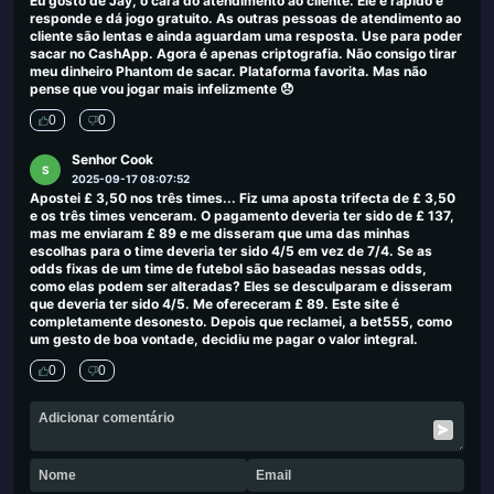
Eu gosto de Jay, o cara do atendimento ao cliente. Ele é rápido e
responde e dá jogo gratuito. As outras pessoas de atendimento ao
cliente são lentas e ainda aguardam uma resposta. Use para poder
sacar no CashApp. Agora é apenas criptografia. Não consigo tirar
meu dinheiro Phantom de sacar. Plataforma favorita. Mas não
pense que vou jogar mais infelizmente 😞
0
0
Senhor Cook
S
2025-09-17 08:07:52
Apostei £ 3,50 nos três times... Fiz uma aposta trifecta de £ 3,50
e os três times venceram. O pagamento deveria ter sido de £ 137,
mas me enviaram £ 89 e me disseram que uma das minhas
escolhas para o time deveria ter sido 4/5 em vez de 7/4. Se as
odds fixas de um time de futebol são baseadas nessas odds,
como elas podem ser alteradas? Eles se desculparam e disseram
que deveria ter sido 4/5. Me ofereceram £ 89. Este site é
completamente desonesto. Depois que reclamei, a bet555, como
um gesto de boa vontade, decidiu me pagar o valor integral.
0
0