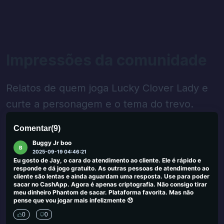
0
0
Piotr Szwajkowski
P
2025-09-25 03:45:19
Bom, porque não há pagamentos e pagamentos são úteis, isso
acontece em momentos difíceis de fraqueza e tira a cabeça e se
afasta dos problemas cotidianos e John tornará seu tempo livre
Impressões da comunidade
mais agradável
0
0
Relatos de quem joga Lucky Clover Lady e
Dear World
D
curte a personagem e o tema do trevo.
2025-09-23 03:26:51
Retirado recebido, mas depois de US $ 80 ganhando muito lento
0
0
Comentar
(
9
)
Buggy Jr boo
B
2025-09-19 04:46:21
Eu gosto de Jay, o cara do atendimento ao cliente. Ele é rápido e
responde e dá jogo gratuito. As outras pessoas de atendimento ao
cliente são lentas e ainda aguardam uma resposta. Use para poder
sacar no CashApp. Agora é apenas criptografia. Não consigo tirar
meu dinheiro Phantom de sacar. Plataforma favorita. Mas não
pense que vou jogar mais infelizmente 😞
0
0