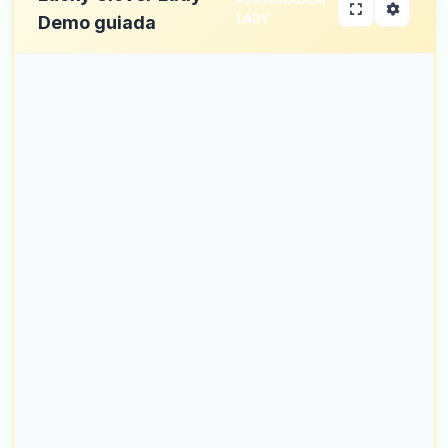
LADY
Demo guiada