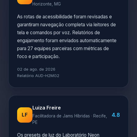
Horizonte, MG
As rotas de acessibilidade foram revisadas e
garantiram navegação completa via leitores de
tela e comandos por voz. Relatórios de
engajamento foram enviados automaticamente
para 27 equipes parceiras com métricas de
foco e participação.
02 de ago. de 2026
Relatório AUD-H2MG2
Luiza Freire
4.8
LF
Facilitadora de Jams Híbridas · Recife,
PE
Os presets de luz do Laboratório Neon