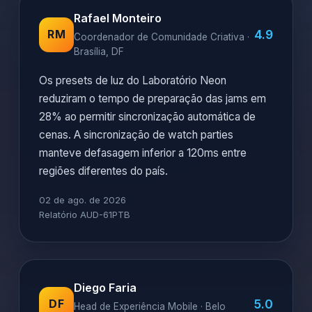
Rafael Monteiro
4.9
RM
Coordenador de Comunidade Criativa ·
Brasília, DF
Os presets de luz do Laboratório Neon
reduziram o tempo de preparação das jams em
28% ao permitir sincronização automática de
cenas. A sincronização de watch parties
manteve defasagem inferior a 120ms entre
regiões diferentes do país.
02 de ago. de 2026
Relatório AUD-61PTB
Diego Faria
5.0
DF
Head de Experiência Mobile · Belo