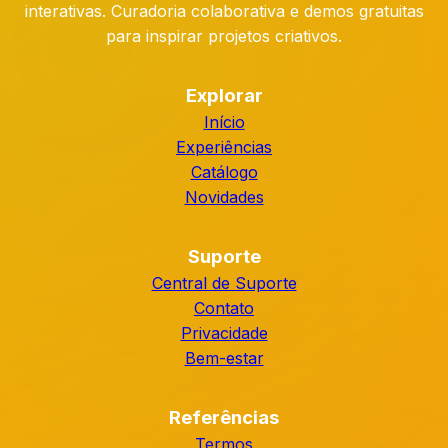
interativas. Curadoria colaborativa e demos gratuitas
para inspirar projetos criativos.
Explorar
Início
Experiências
Catálogo
Novidades
Suporte
Central de Suporte
Contato
Privacidade
Bem-estar
Referências
Termos