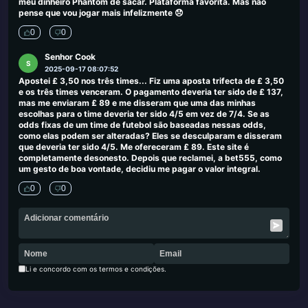
meu dinheiro Phantom de sacar. Plataforma favorita. Mas não
pense que vou jogar mais infelizmente 😞
0
0
Senhor Cook
S
2025-09-17 08:07:52
Apostei £ 3,50 nos três times... Fiz uma aposta trifecta de £ 3,50
e os três times venceram. O pagamento deveria ter sido de £ 137,
mas me enviaram £ 89 e me disseram que uma das minhas
escolhas para o time deveria ter sido 4/5 em vez de 7/4. Se as
odds fixas de um time de futebol são baseadas nessas odds,
como elas podem ser alteradas? Eles se desculparam e disseram
que deveria ter sido 4/5. Me ofereceram £ 89. Este site é
completamente desonesto. Depois que reclamei, a bet555, como
um gesto de boa vontade, decidiu me pagar o valor integral.
0
0
Li e concordo com os termos e condições.