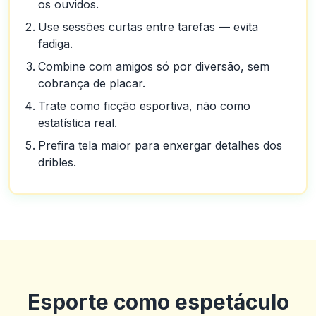
os ouvidos.
Use sessões curtas entre tarefas — evita
fadiga.
Combine com amigos só por diversão, sem
cobrança de placar.
Trate como ficção esportiva, não como
estatística real.
Prefira tela maior para enxergar detalhes dos
dribles.
Denzel Smith
D
2025-10-22 03:17:19
Esporte como espetáculo
Equipe de suporte útil. Bônus decentes. A IU ao vivo e geral é um
pouco ruim e eles poderiam oferecer mais linhas e opções de