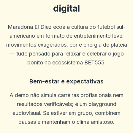
acumulação.
digital
0
0
Casey Ford
Maradona El Diez ecoa a cultura do futebol sul-
C
2025-10-15 07:14:12
Meu gerente de conta, Graham, foi ótimo e me trouxe de volta ao
americano em formato de entretenimento leve:
jogo.
movimentos exagerados, cor e energia de plateia
0
0
— tudo pensado para relaxar e celebrar o jogo
Caztro Comptoon
C
bonito no ecossistema BET555.
2025-10-03 11:10:46
Bom lugar honesto muitos giros grátis eles te pegaram
0
0
Bem-estar e expectativas
Ostha Meo
O
2025-10-01 07:09:58
A demo não simula carreiras profissionais nem
Bom site!
resultados verificáveis; é um playground
0
0
audiovisual. Se estiver em grupo, combinem
Ella
E
pausas e mantenham o clima amistoso.
2025-09-29 00:46:41
Classificações úteis e resumos de bônus, mas algumas revisões
parecem genéricas e perdem os prós/contras reais. Adicione