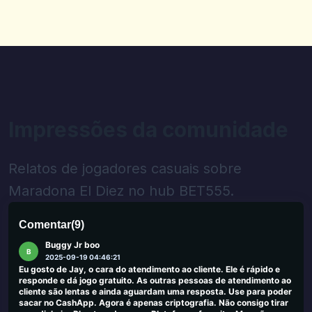
T&CS mais claro ao lado de cada oferta e atualize as datas de
maneira mais visível. Site decente que pode ser ótimo com
detalhes mais apertados.
0
0
Piotr Szwajkowski
P
2025-09-25 03:45:19
Bom, porque não há pagamentos e pagamentos são úteis, isso
acontece em momentos difíceis de fraqueza e tira a cabeça e se
afasta dos problemas cotidianos e John tornará seu tempo livre
Impressões da comunidade
mais agradável
0
0
Relatos de jogadores casuais sobre
Dear World
D
Maradona El Diez no hub BET555.
2025-09-23 03:26:51
Retirado recebido, mas depois de US $ 80 ganhando muito lento
0
0
Comentar
(
9
)
Buggy Jr boo
B
2025-09-19 04:46:21
Eu gosto de Jay, o cara do atendimento ao cliente. Ele é rápido e
responde e dá jogo gratuito. As outras pessoas de atendimento ao
cliente são lentas e ainda aguardam uma resposta. Use para poder
sacar no CashApp. Agora é apenas criptografia. Não consigo tirar