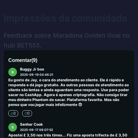
Bom, porque não há pagamentos e pagamentos são úteis, isso
acontece em momentos difíceis de fraqueza e tira a cabeça e se
afasta dos problemas cotidianos e John tornará seu tempo livre
Impressões da comunidade
mais agradável
0
0
Feedback sobre Maradona Golden Goal no
Dear World
D
hub BET555.
2025-09-23 03:26:51
Retirado recebido, mas depois de US $ 80 ganhando muito lento
0
0
Comentar
(
9
)
Buggy Jr boo
B
2025-09-19 04:46:21
Eu gosto de Jay, o cara do atendimento ao cliente. Ele é rápido e
responde e dá jogo gratuito. As outras pessoas de atendimento ao
cliente são lentas e ainda aguardam uma resposta. Use para poder
sacar no CashApp. Agora é apenas criptografia. Não consigo tirar
meu dinheiro Phantom de sacar. Plataforma favorita. Mas não
pense que vou jogar mais infelizmente 😞
0
0
Senhor Cook
S
2025-09-17 08:07:52
Apostei £ 3,50 nos três times... Fiz uma aposta trifecta de £ 3,50