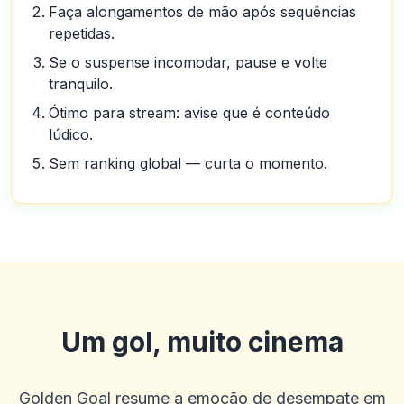
Faça alongamentos de mão após sequências
repetidas.
Se o suspense incomodar, pause e volte
tranquilo.
Ótimo para stream: avise que é conteúdo
lúdico.
Sem ranking global — curta o momento.
Denzel Smith
D
2025-10-22 03:17:19
Equipe de suporte útil. Bônus decentes. A IU ao vivo e geral é um
pouco ruim e eles poderiam oferecer mais linhas e opções de
acumulação.
0
0
Um gol, muito cinema
Casey Ford
C
2025-10-15 07:14:12
Meu gerente de conta, Graham, foi ótimo e me trouxe de volta ao
Golden Goal resume a emoção de desempate em