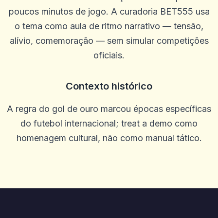
jogo.
poucos minutos de jogo. A curadoria BET555 usa
0
0
o tema como aula de ritmo narrativo — tensão,
Caztro Comptoon
C
alívio, comemoração — sem simular competições
2025-10-03 11:10:46
Bom lugar honesto muitos giros grátis eles te pegaram
oficiais.
0
0
Ostha Meo
Contexto histórico
O
2025-10-01 07:09:58
Bom site!
A regra do gol de ouro marcou épocas específicas
0
0
do futebol internacional; treat a demo como
Ella
E
homenagem cultural, não como manual tático.
2025-09-29 00:46:41
Classificações úteis e resumos de bônus, mas algumas revisões
parecem genéricas e perdem os prós/contras reais. Adicione
T&CS mais claro ao lado de cada oferta e atualize as datas de
maneira mais visível. Site decente que pode ser ótimo com
detalhes mais apertados.
0
0
Piotr Szwajkowski
P
2025-09-25 03:45:19