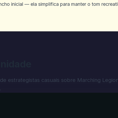
cho inicial — ela simplifica para manter o tom recreat
ois de US $ 80 ganhando muito lento
tendimento ao cliente. Ele é rápido e r
nidade
imento ao cliente são lentas e ainda 
. Agora é apenas criptografia. Não co
 de estrategistas casuais sobre Marching Legio
a favorita. Mas não pense que vou jog
.