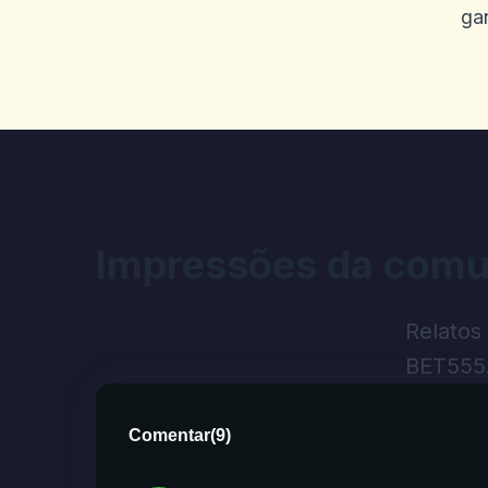
2025-09-23 03:26:51
gan
Retirado recebido, mas dep
0
0
Buggy Jr boo
B
2025-09-19 04:46:21
Eu gosto de Jay, o cara do a
Impressões da comu
As outras pessoas de atend
para poder sacar no CashApp
Relatos
Phantom de sacar. Plataform
BET555
0
0
Comentar
(
9
)