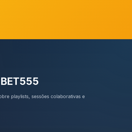
a BET555
bre playlists, sessões colaborativas e