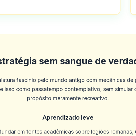
decente que pode ser ótimo com detalh
stratégia sem sangue de verda
ntos e pagamentos são úteis, isso a
a cabeça e se afasta dos problemas cot
istura fascínio pelo mundo antigo com mecânicas de p
 isso como passatempo contemplativo, sem simular co
propósito meramente recreativo.
Aprendizado leve
ofundar em fontes acadêmicas sobre legiões romanas