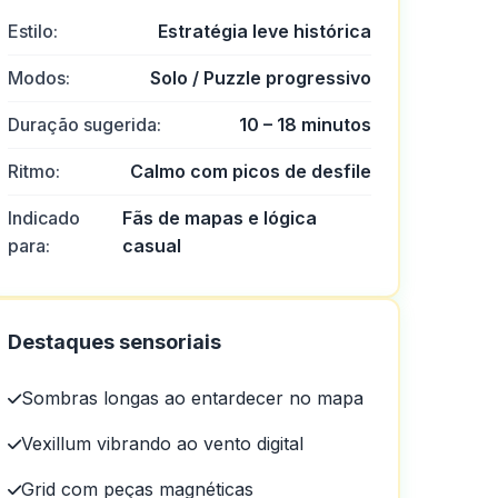
Estilo:
Estratégia leve histórica
 pouco ruim e eles poderiam
Modos:
Solo / Puzzle progressivo
Duração sugerida:
10 – 18 minutos
Ritmo:
Calmo com picos de desfile
Indicado
Fãs de mapas e lógica
para:
casual
ogo.
Destaques sensoriais
Sombras longas ao entardecer no mapa
Vexillum vibrando ao vento digital
Grid com peças magnéticas