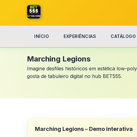
INÍCIO
EXPERIÊNCIAS
CATÁLOGO
Início
Marching Legions
Marching Legions
Imagine desfiles históricos em estética low-po
gosta de tabuleiro digital no hub BET555.
Marching Legions – Demo interativa
Denzel Smith
D