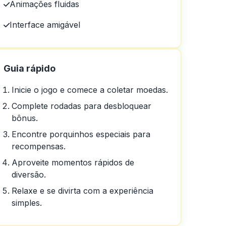
Animações fluidas
Interface amigável
Guia rápido
Inicie o jogo e comece a coletar moedas.
Complete rodadas para desbloquear
bônus.
Encontre porquinhos especiais para
recompensas.
Aproveite momentos rápidos de
diversão.
Relaxe e se divirta com a experiência
simples.