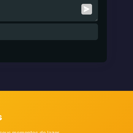
s
 seus momentos de lazer.