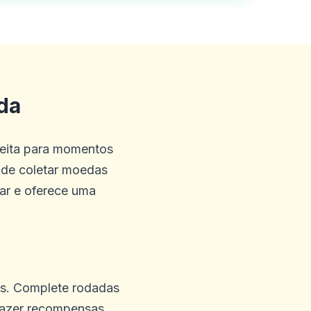
parecem genéricas e perdem
erta e atualize as datas de
es mais apertados.
da
feita para momentos
ode coletar moedas
contece em momentos
gar e oferece uma
idianos e John tornará seu
tas. Complete rodadas
razer recompensas