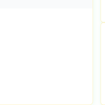
ros grátis eles te pegaram