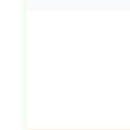
C
2025-10-03 11:10:46
Bom lugar honesto muitos gi
0
0
Ostha Meo
O
2025-10-01 07:09:58
Bom site!
0
0
Ella
E
2025-09-29 00:46:41