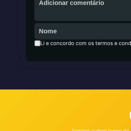
Li e concordo com os termos e cond
Explore outros jogos da