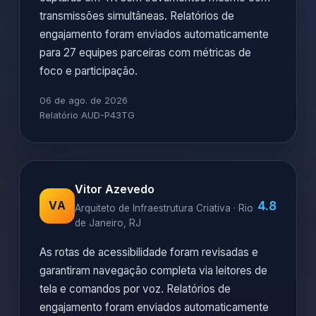
transmissões simultâneas. Relatórios de
engajamento foram enviados automaticamente
para 27 equipes parceiras com métricas de
foco e participação.
06 de ago. de 2026
Relatório AUD-P43TG
Vitor Azevedo
4.8
VA
Arquiteto de Infraestrutura Criativa · Rio
de Janeiro, RJ
As rotas de acessibilidade foram revisadas e
garantiram navegação completa via leitores de
tela e comandos por voz. Relatórios de
engajamento foram enviados automaticamente