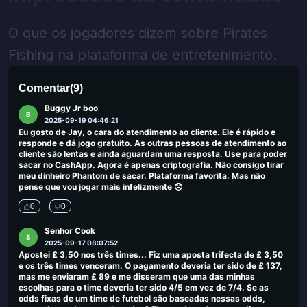
0
0
O que os jogadores dizem sobre Pirates
Dear World
D
Fishing na plataforma de entretenimento.
2025-09-23 03:26:51
Retirado recebido, mas depois de US $ 80 ganhando muito lento
0
0
Comentar
(
9
)
Buggy Jr boo
B
2025-09-19 04:46:21
Eu gosto de Jay, o cara do atendimento ao cliente. Ele é rápido e
responde e dá jogo gratuito. As outras pessoas de atendimento ao
cliente são lentas e ainda aguardam uma resposta. Use para poder
sacar no CashApp. Agora é apenas criptografia. Não consigo tirar
meu dinheiro Phantom de sacar. Plataforma favorita. Mas não
pense que vou jogar mais infelizmente 😞
0
0
Senhor Cook
S
2025-09-17 08:07:52
Apostei £ 3,50 nos três times... Fiz uma aposta trifecta de £ 3,50
e os três times venceram. O pagamento deveria ter sido de £ 137,
mas me enviaram £ 89 e me disseram que uma das minhas
escolhas para o time deveria ter sido 4/5 em vez de 7/4. Se as
odds fixas de um time de futebol são baseadas nessas odds,