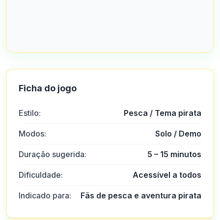
Ficha do jogo
Estilo:
Pesca / Tema pirata
Modos:
Solo / Demo
Duração sugerida:
5 – 15 minutos
Dificuldade:
Acessível a todos
Indicado para:
Fãs de pesca e aventura pirata