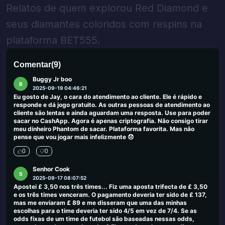
Relatos de quem explorou Red Diamond e
0
0
seus diamantes coloridos com respins na
Dear World
D
plataforma BET555.
2025-09-23 03:26:51
Retirado recebido, mas depois de US $ 80 ganhando muito lento
0
0
Comentar
(
9
)
Buggy Jr boo
B
2025-09-19 04:46:21
Eu gosto de Jay, o cara do atendimento ao cliente. Ele é rápido e
responde e dá jogo gratuito. As outras pessoas de atendimento ao
cliente são lentas e ainda aguardam uma resposta. Use para poder
sacar no CashApp. Agora é apenas criptografia. Não consigo tirar
meu dinheiro Phantom de sacar. Plataforma favorita. Mas não
pense que vou jogar mais infelizmente 😞
0
0
Senhor Cook
S
2025-09-17 08:07:52
Apostei £ 3,50 nos três times... Fiz uma aposta trifecta de £ 3,50
e os três times venceram. O pagamento deveria ter sido de £ 137,
mas me enviaram £ 89 e me disseram que uma das minhas
escolhas para o time deveria ter sido 4/5 em vez de 7/4. Se as
odds fixas de um time de futebol são baseadas nessas odds,