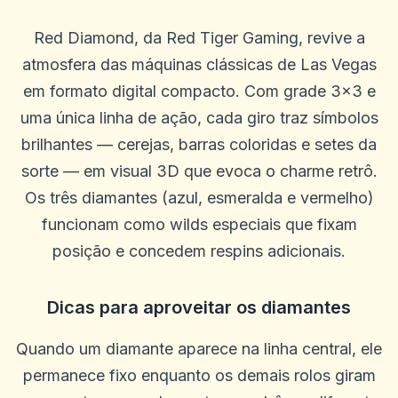
Red Diamond, da Red Tiger Gaming, revive a
atmosfera das máquinas clássicas de Las Vegas
em formato digital compacto. Com grade 3×3 e
uma única linha de ação, cada giro traz símbolos
brilhantes — cerejas, barras coloridas e setes da
sorte — em visual 3D que evoca o charme retrô.
Denzel Smith
D
Os três diamantes (azul, esmeralda e vermelho)
2025-10-22 03:17:19
Equipe de suporte útil. Bônus decentes. A IU ao vivo e geral é um
funcionam como wilds especiais que fixam
pouco ruim e eles poderiam oferecer mais linhas e opções de
acumulação.
posição e concedem respins adicionais.
0
0
Casey Ford
Dicas para aproveitar os diamantes
C
2025-10-15 07:14:12
Meu gerente de conta, Graham, foi ótimo e me trouxe de volta ao
jogo.
Quando um diamante aparece na linha central, ele
0
0
permanece fixo enquanto os demais rolos giram
Caztro Comptoon